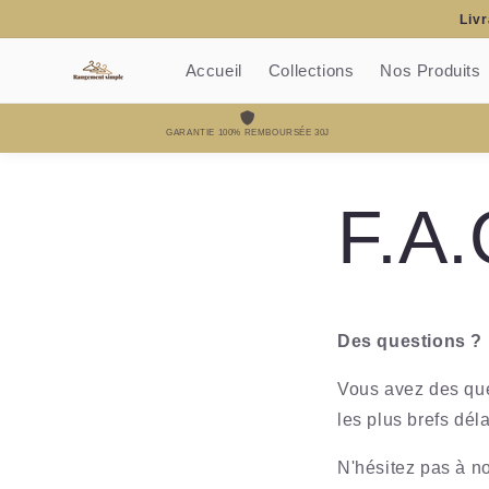
et
Livr
passer
au
contenu
Accueil
Collections
Nos Produits
GARANTIE 100% REMBOURSÉE 30J
F.A.
Des questions ?
Vous avez des ques
les plus brefs déla
N'hésitez pas à n