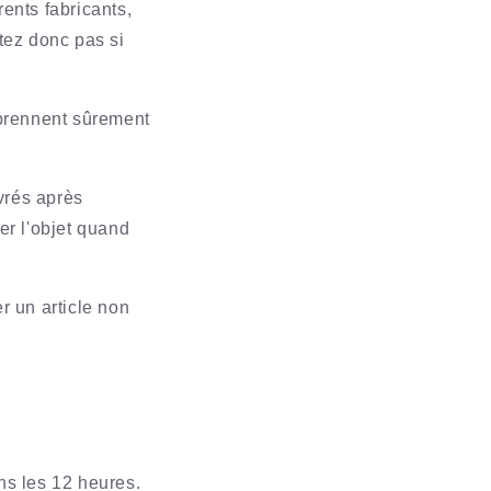
ents fabricants,
tez donc pas si
 prennent sûrement
uvrés après
r l'objet quand
r un article non
s les 12 heures.