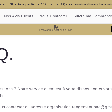
aison Offerte à partir de 40€ d'achat ! Ça se termine dimanche à mi
Nos Avis Clients
Nous Contacter
Suivre ma Command
LIVRAISON A DOMICILE SUIVIE
Q.
tions ? Notre service client est à votre disposition et vo
is.
ous contacter à l'adresse organisation.rengement.bag@gm