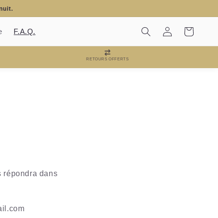
nuit.
Connexion
Panier
e
F.A.Q.
RETOURS OFFERTS
us répondra dans
ail.com