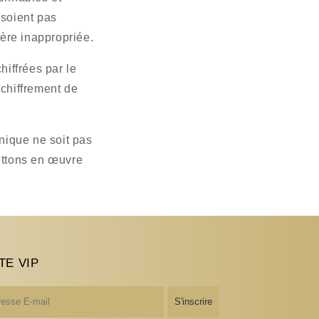
 soient pas
ère inappropriée.
hiffrées par le
 chiffrement de
nique ne soit pas
ettons en œuvre
TE VIP
S'inscrire
l