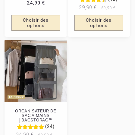
Prix habituel
24,90 €
Prix promotionnel
Prix habituel
29,90 €
59,90 €
Choisir des
Choisir des
options
options
EN PROMO
ORGANISATEUR DE
SAC A MAINS
│BAGSTORAG™
(24)
Prix promotionnel
Prix habituel
34,90 €
69,90 €