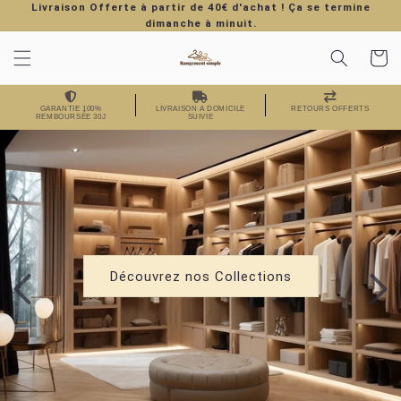
Livraison Offerte à partir de 40€ d'achat ! Ça se termine
r et passer au contenu
dimanche à minuit.
Panier
GARANTIE 100%
LIVRAISON A DOMICILE
RETOURS OFFERTS
REMBOURSÉE 30J
SUIVIE
Découvrez nos Collections