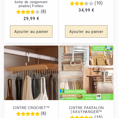
boite de rangement
(10)
pliable│Folbox
Prix habituel
34,99 €
(8)
Prix habituel
29,99 €
Ajouter au panier
Ajouter au panier
EN PROMO
CINTRE CROCHET™
CINTRE PANTALON
│EASYHANGER™
(8)
(15)