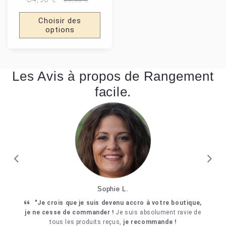
Choisir des
options
Les Avis à propos de Rangement
facile.
Previous
Next
Didier D.
"J'ai vu une vidéo sur Facebook d'un produit et je n'ai
pas hésité une seule seconde,
je viens de le recevoir et
j'en suis ravi !